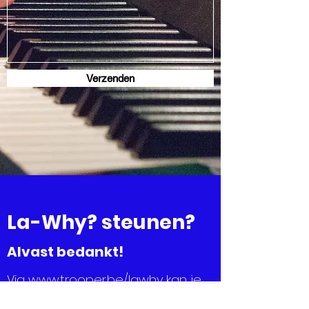
Verzenden
La-Why? steunen?
Alvast bedankt!
Via
www.trooper.be/lawhy
kan je
al je aankopen doen op je