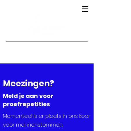
Meezingen?
Meld je aan voor
proefrepetities
Momenteel is er plaats in ons koor
voor mannenstemmen.