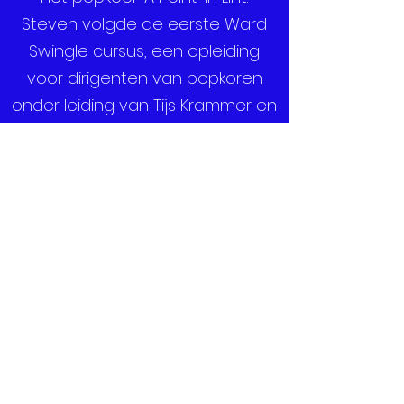
Steven volgde de eerste Ward
Swingle cursus, een opleiding
voor dirigenten van popkoren
onder leiding van Tijs Krammer en
Ruben Smits, en dompelt zichzelf
regelmatig onder in muzikale
douches bij Jetse Bremer.
Steven is op z’n minst ambitieus
te noemen. Hij tilt ons -vrijwel
letterlijk- naar een hoger niveau.
La-Why?